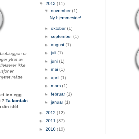
▼
2013
(11)
▼
november
(1)
Ny hjemmeside!
►
oktober
(1)
►
september
(1)
►
august
(1)
►
juli
(1)
nbiobloggen er
ger ytret av
►
juni
(1)
flekterer ikke
►
mai
(1)
tusjoner
knyttet måtte
►
april
(1)
►
mars
(1)
►
februar
(1)
e et innlegg
gi?
Ta kontakt
►
januar
(1)
m din idé!
►
2012
(12)
►
2011
(37)
►
2010
(19)