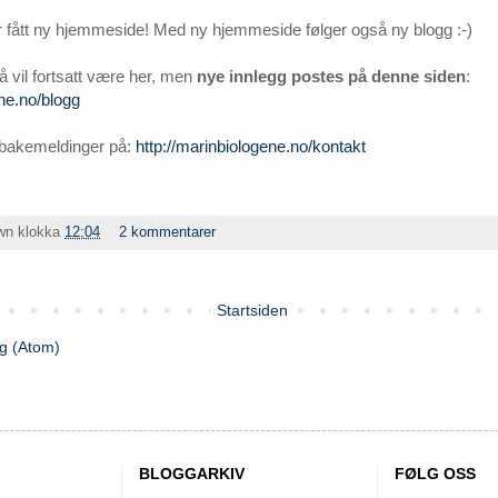
 fått ny hjemmeside! Med ny hjemmeside følger også ny blogg :-)
å vil fortsatt være her, men
nye innlegg postes på denne siden
:
ene.no/blogg
lbakemeldinger på:
http://marinbiologene.no/kontakt
wn
klokka
12:04
2 kommentarer
Startsiden
gg (Atom)
BLOGGARKIV
FØLG OSS