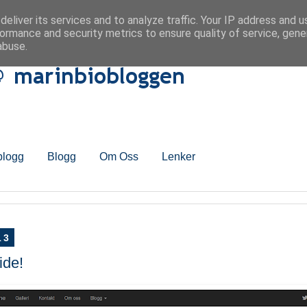
eliver its services and to analyze traffic. Your IP address and 
ormance and security metrics to ensure quality of service, gen
abuse.
blogg
Blogg
Om Oss
Lenker
13
ide!