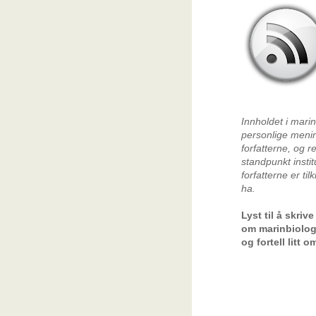
Innholdet i mari
personlige menin
forfatterne, og re
standpunkt insti
forfatterne er til
ha.
Lyst til å skriv
om marinbiolo
og fortell litt o