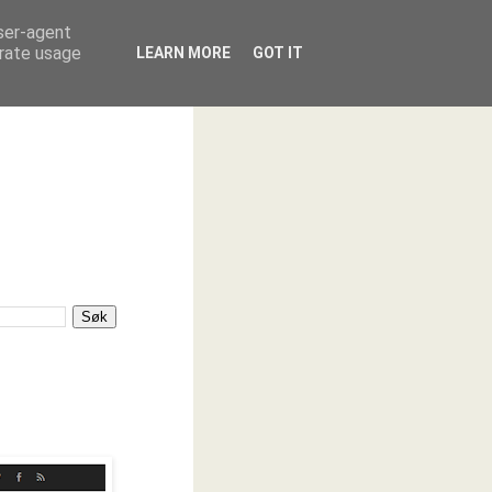
user-agent
erate usage
LEARN MORE
GOT IT