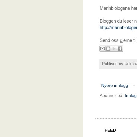
Marinbiologene har
Bloggen du leser n
http://marinbiolog
Send oss gjerne ti
Publisert av
Unkno
Nyere innlegg
Abonner på:
Innle
FEED