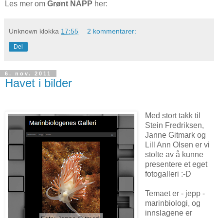
Les mer om
Grønt NAPP
her:
Unknown
klokka
17:55
2 kommentarer:
Del
6. nov. 2011
Havet i bilder
Med stort takk til
Stein Fredriksen,
Janne Gitmark og
Lill Ann Olsen er vi
stolte av å kunne
presentere et eget
fotogalleri :-D
Temaet er - jepp -
marinbiologi, og
innslagene er