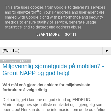
This site uses cookies from Google to deliver its services
and to analyze traffic. Your IP address and user-agent are
shared with Google along with performance and security
metrics to ensure quality of service, generate usage
statistics, and to detect and address abuse.
LEARN MORE
GOT IT
▼
25. nov. 2011
Miljøvennlig sjømatguide på mobilen? -
Grønt NAPP og god helg!
Vårt mål er å gjøre det enklere for miljøbevisste
forbrukere å velge riktig...
Det har ligget i kortene en god stund og ENDELIG:
Marinbiologenes sjømatliste er utvidet og tilgjengelig som
egen app! Her kan du finne informasjon om gode og dårlige