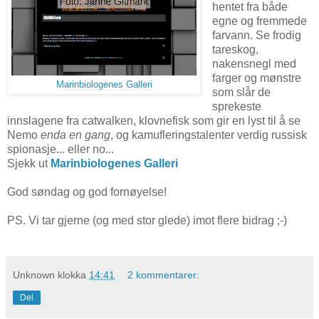
hentet fra både
egne og fremmede
farvann. Se frodig
tareskog,
nakensnegl med
farger og mønstre
Marinbiologenes Galleri
som slår de
sprekeste
innslagene fra catwalken, klovnefisk som gir en lyst til å se
Nemo
enda en gang
, og kamufleringstalenter verdig russisk
spionasje... eller no...
Sjekk ut
Marinbiologenes Galleri
God søndag og god fornøyelse!
PS. Vi tar gjerne (og med stor glede) imot flere bidrag ;-)
Unknown
klokka
14:41
2 kommentarer:
Del