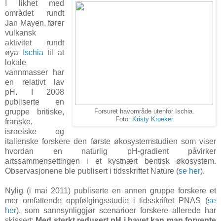
I likhet med
området rundt
Jan Mayen, fører
vulkansk
aktivitet rundt
øya
Ischia
til at
lokale
vannmasser har
en relativt lav
pH. I 2008
publiserte en
gruppe britiske,
Forsuret havområde utenfor Ischia.
Foto:
Kristy Kroeker
franske,
israelske og
italienske forskere den første økosystemstudien som viser
hvordan en naturlig pH-gradient påvirker
artssammensettingen i et kystnært bentisk økosystem.
Observasjonene ble publisert i tidsskriftet Nature (
se her
).
Nylig (i mai 2011) publiserte en annen gruppe forskere et
mer omfattende oppfølgingsstudie i tidsskriftet PNAS (
se
her
), som sannsynliggjør scenarioer forskere allerede har
skissert:
Med sterkt redusert pH i havet kan man forvente