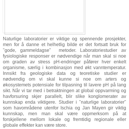
Naturlige laboratorier er viktige og spennende prosjekter,
men for å danne et helhetlig bilde er det fortsatt bruk for
"gode, gammeldagse" metoder. Laboratoriestudier av
fysiologiske responser er nødvendige når man skal si noe
om graden av stress pH-endringer påfører hver enkelt
organisme, særlig i kombinasjon med økt vanntemperatur.
Innsikt fra geologiske data og teoretiske studier er
nødvendig om vi skal kunne si noe om arters og
økosystemets potensiale for tilpasning til lavere pH på lang
sikt. Når vi tar med i betraktningen at global oppvarming og
havforsuring skjer parallelt, blir slike konglomerater av
kunnskap enda viktigere. Studier i "naturlige laboratorier"
som havområdene utenfor Ischia og Jan Mayen gir viktig
kunnskap, men man skal være oppmerksom på at
forskjellene mellom lokale og fremtidig regionale eller
globale effekter kan være store.