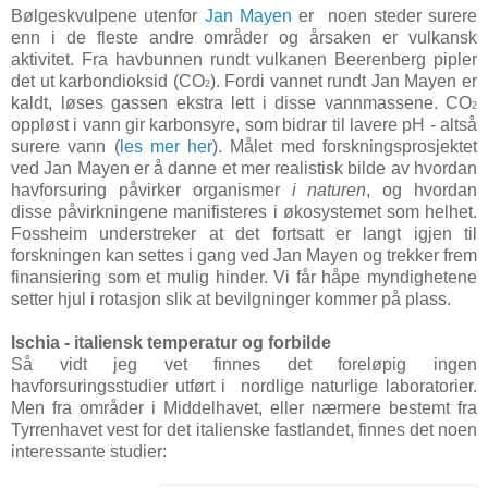
Bølgeskvulpene utenfor
Jan Mayen
er noen steder surere
enn i de fleste andre områder og årsaken er vulkansk
aktivitet. Fra havbunnen rundt vulkanen Beerenberg pipler
det ut karbondioksid (CO
). Fordi vannet rundt Jan Mayen er
2
kaldt, løses gassen ekstra lett i disse vannmassene. CO
2
oppløst i vann gir karbonsyre, som bidrar til lavere pH - altså
surere vann (
les mer her
). Målet med forskningsprosjektet
ved Jan Mayen er å danne et mer realistisk bilde av hvordan
havforsuring påvirker organismer
i naturen
, og hvordan
disse påvirkningene manifisteres i økosystemet som helhet.
Fossheim understreker at det fortsatt er langt igjen til
forskningen kan settes i gang ved Jan Mayen og trekker frem
finansiering som et mulig hinder. Vi får håpe myndighetene
setter hjul i rotasjon slik at bevilgninger kommer på plass.
Ischia - italiensk temperatur og forbilde
Så vidt jeg vet finnes det foreløpig ingen
havforsuringsstudier utført i nordlige naturlige laboratorier.
Men fra områder i Middelhavet, eller nærmere bestemt fra
Tyrrenhavet vest for det italienske fastlandet, finnes det noen
interessante studier: