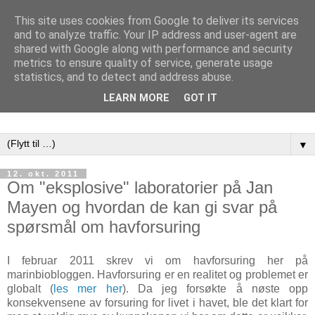
This site uses cookies from Google to deliver its services
and to analyze traffic. Your IP address and user-agent are
shared with Google along with performance and security
metrics to ensure quality of service, generate usage
statistics, and to detect and address abuse.
LEARN MORE
GOT IT
▼
12. okt. 2011
Om "eksplosive" laboratorier på Jan
Mayen og hvordan de kan gi svar på
spørsmål om havforsuring
I februar 2011 skrev vi om havforsuring her på
marinbiobloggen. Havforsuring er en realitet og problemet er
globalt (
les mer her
). Da jeg forsøkte å nøste opp
konsekvensene av forsuring for livet i havet, ble det klart for