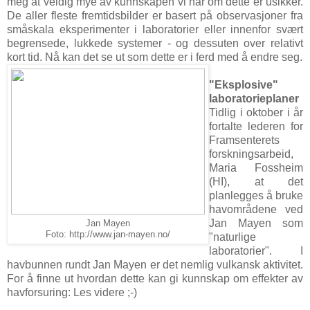
meg at veldig mye av kunnskapen vi har om dette er usikker.
De aller fleste fremtidsbilder er basert på observasjoner fra
småskala eksperimenter i laboratorier eller innenfor svært
begrensede, lukkede systemer - og dessuten over relativt
kort tid. Nå kan det se ut som dette er i ferd med å endre seg.
"Eksplosive"
laboratorieplaner
Tidlig i oktober i år
fortalte lederen for
Framsenterets
forskningsarbeid,
Maria Fossheim
(HI), at det
planlegges å bruke
havområdene ved
Jan Mayen som
Jan Mayen
Foto: http://www.jan-mayen.no/
"naturlige
laboratorier". I
havbunnen rundt Jan Mayen er det nemlig vulkansk aktivitet.
For å finne ut hvordan dette kan gi kunnskap om effekter av
havforsuring: Les videre ;-)